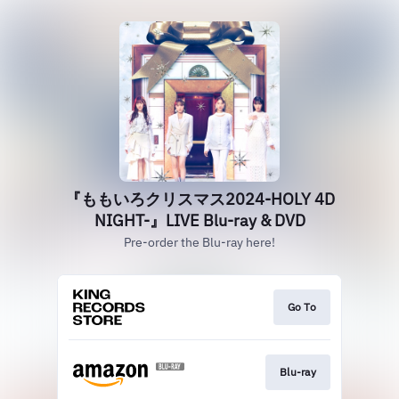
『ももいろクリスマス2024-HOLY 4D
NIGHT-』LIVE Blu-ray & DVD
Pre-order the Blu-ray here!
Go To
Blu-ray